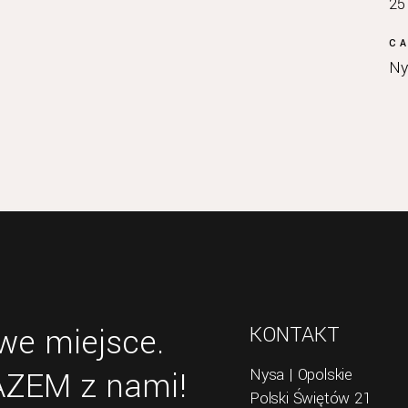
25
C
Ny
e miejsce.
KONTAKT
RAZEM z nami!
Nysa | Opolskie
Polski Świętów 21