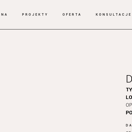
WNA
PROJEKTY
OFERTA
KONSULTACJE
TY
LO
OP
PO
D